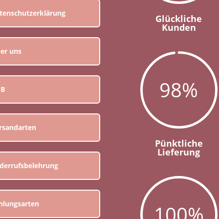
tenschutzerklärung
Glückliche
Kunden
er uns
98
%
GB
rsandarten
Pünktliche
Lieferung
derrufsbelehrung
hlungsarten
100
%