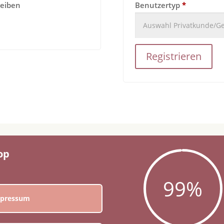
leiben
Benutzertyp
*
Registrieren
op
99
%
pressum