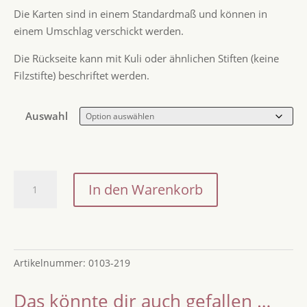
Die Karten sind in einem Standardmaß und können in
einem Umschlag verschickt werden.
Die Rückseite kann mit Kuli oder ähnlichen Stiften (keine
Filzstifte) beschriftet werden.
Auswahl
Postkarten
In den Warenkorb
Valentinstag
im
Set
und
Artikelnummer:
0103-219
Einzeln
/
Das könnte dir auch gefallen …
Holzpostkarten