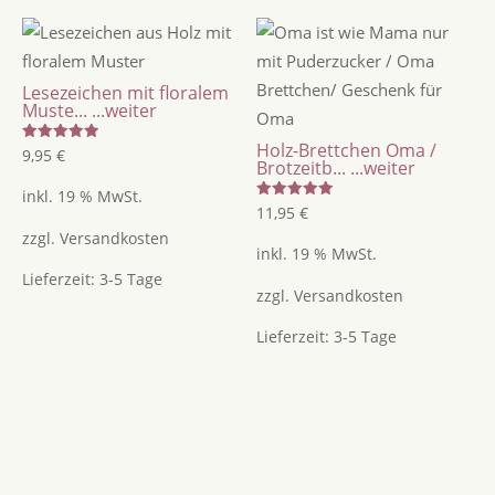
Lesezeichen mit floralem
Muste...
...weiter
Holz-Brettchen Oma /
Bewertet
9,95
€
Brotzeitb...
...weiter
mit
5.00
von 5
inkl. 19 % MwSt.
Bewertet
11,95
€
mit
5.00
zzgl.
Versandkosten
von 5
inkl. 19 % MwSt.
Lieferzeit:
3-5 Tage
zzgl.
Versandkosten
Lieferzeit:
3-5 Tage